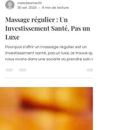
marcdesmecht
30 oct. 2025
4 min de lecture
Massage régulier : Un
Investissement Santé, Pas un
Luxe
Pourquoi s'offrir un massage régulier est un
investissement santé, pas un luxe Je trouve que
nous vivons dans une société où prendre soin de
soi est souvent perçu comme un caprice, une
dépense superflue que l'on s'autorise
uniquement lors d'occasions spéciales. Pourtant,
quand il s'agit du massage thérapeutique , cette
vision mérite d'être profondément remise en
question. Loin d'être un luxe occasionnel, s'offrir
des séances de massage régulières constitue
un véritable i nv