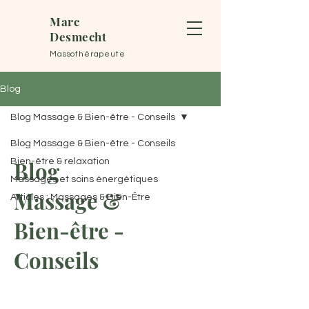
Marc
Desmecht
Massothérapeute
Blog
Blog Massage & Bien-être - Conseils
Blog Massage & Bien-être - Conseils
Bien-être & relaxation
Blog
Massages et soins énergétiques
Massage &
Articles : Massages & Bien-Être
Bien-être -
Conseils