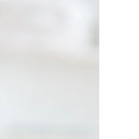
rendre compte. Et puis un matin, en nous levant,
nous le sentons : cette raideur dans la nuque ,
cette tension p