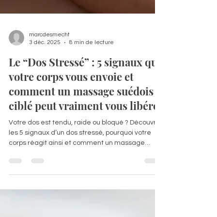
marcdesmecht
3 déc. 2025
8 min de lecture
Le “Dos Stressé” : 5 signaux que
votre corps vous envoie et
comment un massage suédois
ciblé peut vraiment vous libérer
Votre dos est tendu, raide ou bloqué ? Découvrez
les 5 signaux d’un dos stressé, pourquoi votre
corps réagit ainsi et comment un massage
suédois ciblé peut tout changer. On minimise
souvent notre dos. Il travaille en silence,
encaisse nos journées, nos postures tordues, nos
heures derrière un écran, les épaules rentrées,
le cou tendu vers l'avant, sans même nous en