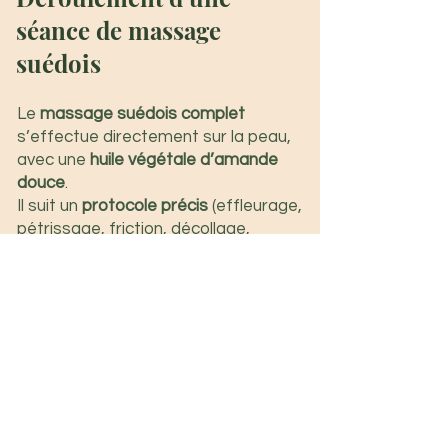
séance de massage
suédois
Le
massage suédois complet
s’effectue directement sur la peau,
avec une
huile végétale d’amande
douce
.
Il suit un
protocole précis
(effleurage,
pétrissage, friction, décollage,
sciage et tapotements) qui permet
de
chauffer progressivement la peau
et les muscles
, pour atteindre un
massage profond sans douleur
.
Chaque manœuvre vise à
relâcher
les tensions
,
stimuler la circulation
et
assouplir les tissus musculaires
.
Ce soin offre une
sensation de
légèreté
et une
relaxation durable
,